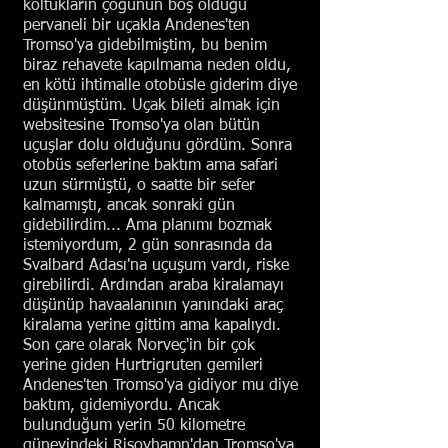
koltukların çoğunun boş olduğu
pervaneli bir uçakla Andenes'ten
Tromso'ya gidebilmiştim, bu benim
biraz rehavete kapılmama neden oldu,
en kötü ihtimalle otobüsle giderim diye
düşünmüştüm. Uçak bileti almak için
websitesine Tromso'ya olan bütün
uçuşlar dolu olduğunu gördüm. Sonra
otobüs seferlerine baktım ama safari
uzun sürmüştü, o saatte bir sefer
kalmamıştı, ancak sonraki gün
gidebilirdim... Ama planımı bozmak
istemiyordum, 2 gün sonrasında da
Svalbard Adası'na uçuşum vardı, riske
girebilirdi. Ardından araba kiralamayı
düşünüp havaalanının yanındaki araç
kiralama yerine gittim ama kapalıydı.
Son çare olarak Norveç'in bir çok
yerine giden Hurtrigruten gemileri
Andenes'ten Tromso'ya gidiyor mu diye
baktım, gidemiyordu. Ancak
bulunduğum yerin 50 kilometre
güneyindeki Risoyhamn'dan Tromso'ya