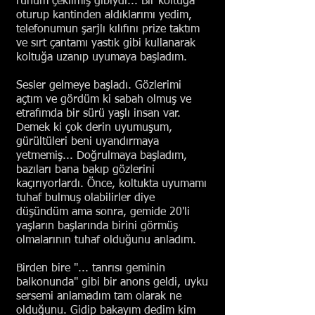
ruhum çekilmiş gibiydi... Bir koltuğa
oturup kantinden aldıklarımı yedim,
telefonumun şarjlı kılıfını prize taktım
ve sırt çantamı yastık gibi kullanarak
koltuğa uzanıp uyumaya başladım.
Sesler gelmeye başladı. Gözlerimi
açtım ve gördüm ki sabah olmuş ve
etrafımda bir sürü yaşlı insan var.
Demek ki çok derin uyumuşum,
gürültüleri beni uyandırmaya
yetmemiş... Doğrulmaya başladım,
bazıları bana bakıp gözlerini
kaçırıyorlardı. Önce, koltukta uyumamı
tuhaf bulmuş olabilirler diye
düşündüm ama sonra, gemide 20'li
yaşların başlarında birini görmüş
olmalarının tuhaf olduğunu anladım.
Birden bire "... tanrısı geminin
balkonunda" gibi bir anons geldi, uyku
sersemi anlamadım tam olarak ne
olduğunu. Gidip bakayım dedim kim