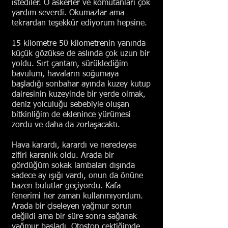
istediler. O askerler ve komutanları çok
yardım severdi. Okumazlar ama
tekrardan teşekkür ediyorum hepsine.
15 kilometre 50 kilometrenin yanında
küçük gözükse de aslında çok uzun bir
yoldu. Sırt çantam, sürüklediğim
bavulum, havaların soğumaya
başladığı sonbahar ayında kuzey kutup
dairesinin kuzeyinde bir yerde olmak,
deniz yolculuğu sebebiyle oluşan
bitkinliğim de eklenince yürümesi
zordu ve daha da zorlaşacaktı.
Hava karardı, karardı ve neredeyse
zifiri karanlık oldu. Arada bir
gördüğüm sokak lambaları dışında
sadece ay ışığı vardı, onun da önüne
bazen bulutlar geçiyordu. Kafa
fenerimi her zaman kullanmıyordum.
Arada bir çiseleyen yağmur sorun
değildi ama bir süre sonra sağanak
yağmur başladı. Otostop çektiğimde