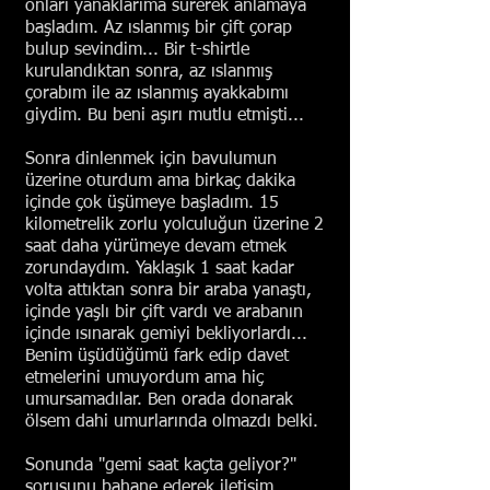
onları yanaklarıma sürerek anlamaya
başladım. Az ıslanmış bir çift çorap
bulup sevindim... Bir t-shirtle
kurulandıktan sonra, az ıslanmış
çorabım ile az ıslanmış ayakkabımı
giydim. Bu beni aşırı mutlu etmişti...
Sonra dinlenmek için bavulumun
üzerine oturdum ama birkaç dakika
içinde çok üşümeye başladım. 15
kilometrelik zorlu yolculuğun üzerine 2
saat daha yürümeye devam etmek
zorundaydım. Yaklaşık 1 saat kadar
volta attıktan sonra bir araba yanaştı,
içinde yaşlı bir çift vardı ve arabanın
içinde ısınarak gemiyi bekliyorlardı...
Benim üşüdüğümü fark edip davet
etmelerini umuyordum ama hiç
umursamadılar. Ben orada donarak
ölsem dahi umurlarında olmazdı belki.
Sonunda "gemi saat kaçta geliyor?"
sorusunu bahane ederek iletişim