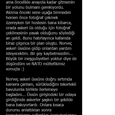
ama öncelikle anayola kadar gitmemin
bir yolunu bulmam gerekiyordu.
Aklıma önceki sene uçağa binmeden
hemen önce fotoğraf çekmek
üzereyken bir hostesin bana kibarca,
orada askeri üs olduğu için fotoğraf
çekilmesinin yasak olduğunu söylediği
an geldi. Bunu hatırlayınca kafamda
biraz çılgınca bir plan oluştu. Norveç
askeri üssüne gidip onlardan yardım
isteyecektim. Bir şey kaybetmezdim...
Büyük bir meşguliyetleri yoktur diye de
düşündüm ve NATO müttefikimiz
sonuçta :)
Norveç askeri üssüne doğru sırtımda
kamera çantam, sürüklediğim tekerlekli
bavulumla birlikte ilerlemeye
başladım... Üssün girişindeki bir odaya
girdiğimde askerler şaşkın bir şekilde
bana bakıyorlardı. Onlara kısaca
durumu anlattıktan sonra