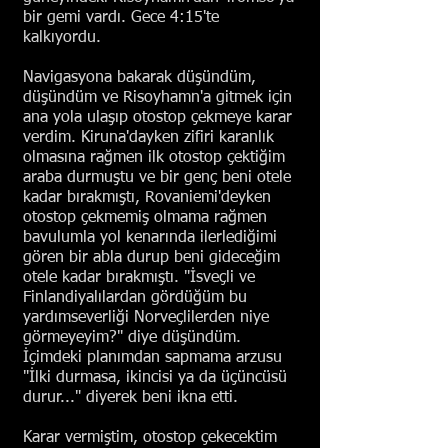
bir gemi vardı. Gece 4:15'te
kalkıyordu.
Navigasyona bakarak düşündüm,
düşündüm ve Risoyhamn'a gitmek için
ana yola ulaşıp otostop çekmeye karar
verdim. Kiruna'dayken zifiri karanlık
olmasına rağmen ilk otostop çektiğim
araba durmuştu ve bir genç beni otele
kadar bırakmıştı, Rovaniemi'deyken
otostop çekmemiş olmama rağmen
bavulumla yol kenarında ilerlediğimi
gören bir abla durup beni gideceğim
otele kadar bırakmıştı. "İsveçli ve
Finlandiyalılardan gördüğüm bu
yardımseverliği Norveçlilerden niye
görmeyeyim?" diye düşündüm.
İçimdeki planımdan sapmama arzusu
"İlki durmasa, ikincisi ya da üçüncüsü
durur..." diyerek beni ikna etti.
Karar vermiştim, otostop çekecektim