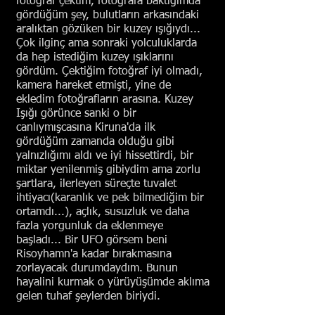
fotoğraf çektim, fotoğrafa baktığımda
gördüğüm şey, bulutların arkasındaki
aralıktan gözüken bir kuzey ışığıydı...
Çok ilginç ama sonraki yolculuklarda
da hep istediğim kuzey ışıklarını
gördüm. Çektiğim fotoğraf iyi olmadı,
kamera hareket etmişti, yine de
ekledim fotoğrafların arasına. Kuzey
Işığı görünce sanki o bir
canlıymışcasına Kiruna'da ilk
gördüğüm zamanda olduğu gibi
yalnızlığımı aldı ve iyi hissettirdi, bir
miktar yenilenmiş gibiydim ama zorlu
şartlara, ilerleyen süreçte tuvalet
ihtiyacı(karanlık ve pek bilmediğim bir
ortamdı...), açlık, susuzluk ve daha
fazla yorgunluk da eklenmeye
başladı... Bir UFO görsem beni
Risoyhamn'a kadar bırakmasına
zorlayacak durumdaydım. Bunun
hayalini kurmak o yürüyüşümde aklıma
gelen tuhaf şeylerden biriydi.