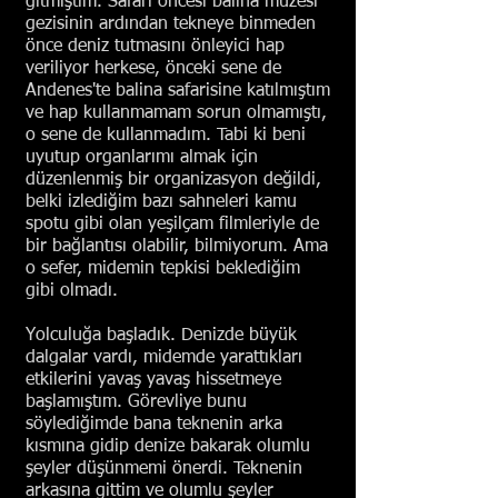
gitmiştim. Safari öncesi balina müzesi
gezisinin ardından tekneye binmeden
önce deniz tutmasını önleyici hap
veriliyor herkese, önceki sene de
Andenes'te balina safarisine katılmıştım
ve hap kullanmamam sorun olmamıştı,
o sene de kullanmadım. Tabi ki beni
uyutup organlarımı almak için
düzenlenmiş bir organizasyon değildi,
belki izlediğim bazı sahneleri kamu
spotu gibi olan yeşilçam filmleriyle de
bir bağlantısı olabilir, bilmiyorum. Ama
o sefer, midemin tepkisi beklediğim
gibi olmadı.
Yolculuğa başladık. Denizde büyük
dalgalar vardı, midemde yarattıkları
etkilerini yavaş yavaş hissetmeye
başlamıştım. Görevliye bunu
söylediğimde bana teknenin arka
kısmına gidip denize bakarak olumlu
şeyler düşünmemi önerdi. Teknenin
arkasına gittim ve olumlu şeyler