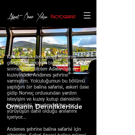
Ahmet Ömer Yalçın
Photography
Kiruna'da ilk defa kuzey ışıklarını
gördüğüm gecenin birkaç gün
sonrasında Lofoten Adaları'nın en
kuzeyindeki Andenes şehrine
varmıştım. Yolculuğumun bu bölümü
yaptığım bir balina safarisi, askeri üsse
gidip Norveç ordusundan yardım
isteyişim ve kuzey kutup dairesinin
Ormanın Derinliklerinde
kuzeyindeki, hayatımdaki en zor
yürüyüşün dahil olduğu anılarımı
içeriyor...
Andenes şehrine balina safarisi için